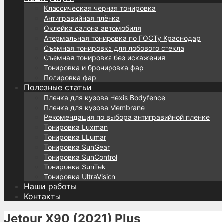
Классическая черная тонировка
Антигравийная плёнка
Оклейка салона автомобиля
Атермальная тонировка по ГОСТу Краснодар
Съемная тонировка для лобового стекла
Съемная тонировка без искажения
Тонировка и бронировка фар
Полировка фар
Полезные статьи
Пленка для кузова Hexis Bodyfence
Пленка для кузова Membrane
Рекомендация по выбора антигравийной пленке
Тонировка Luxman
Тонировка LLumar
Тонировка SunGear
Тонировка SunControl
Тонировка SunTek
Тонировка UltraVision
Наши работы
Контакты
Jetour X90 (2021) Plus