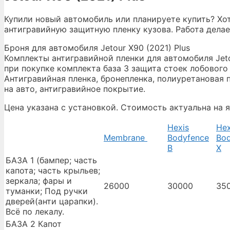
Купили новый автомобиль или планируете купить? Хот
антигравийную защитную пленку кузова. Работа делае
Броня для автомобиля Jetour X90 (2021) Plus
Комплекты антигравийной пленки для автомобиля Jetour
при покупке комплекта база 3 защита стоек лобового 
Антигравийная пленка, бронепленка, полиуретановая п
на авто, антигравийное покрытие.
Цена указана с установкой. Стоимость актуальна на 
Hexis
Hex
Membrane
Bodyfence
Bod
B
X
БАЗА 1 (бампер; часть
капота; часть крыльев;
зеркала; фары и
26000
30000
35
туманки; Под ручки
дверей(анти царапки).
Всё по лекалу.
БАЗА 2 Капот