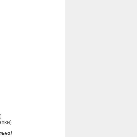
)
апки)
льно!