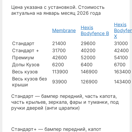
Цена указана с установкой. Стоимость
актуальна на январь месяц 2026 года
Hexis
Hexis
Membrane
Bodyfe
Bodyfence B
X
Стандарт
21400
29600
31000
Стандарт +
31700
40200
42400
Премиум
42600
52000
54100
Допы Кузов
6200
6400
6700
Весь кузов
113900
146900
163400
Весь кузов без
93900
126900
143400
крыши
Стандарт — бампер передний, часть капота,
часть крыльев, зеркала, фары и туманки, под
ручки дверей (анти царапки)
Стандарт+ — бампер передний, капот